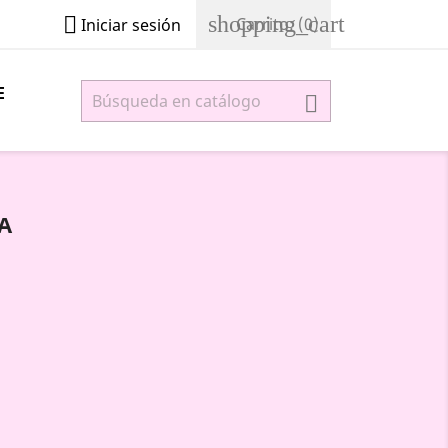
shopping_cart

Carrito:
(0)
Iniciar sesión
E

A