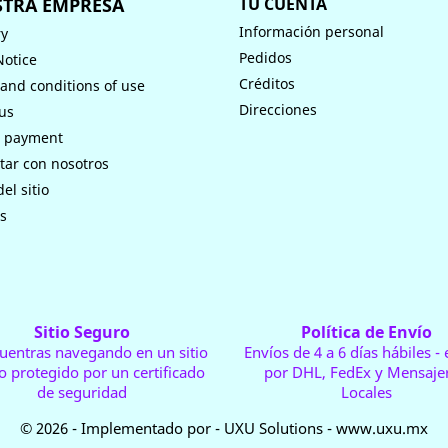
TRA EMPRESA
TU CUENTA
Información personal
ry
Pedidos
Notice
Créditos
and conditions of use
Direcciones
us
e payment
tar con nosotros
el sitio
s
Sitio Seguro
Política de Envío
uentras navegando en un sitio
Envíos de 4 a 6 días hábiles -
o protegido por un certificado
por DHL, FedEx y Mensajer
de seguridad
Locales
© 2026 - Implementado por - UXU Solutions - www.uxu.mx